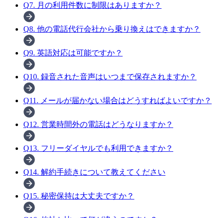
Q
7
.
月の利用件数に制限はありますか？
Q
8
.
他の電話代行会社から乗り換えはできますか？
Q
9
.
英語対応は可能ですか？
Q
10
.
録音された音声はいつまで保存されますか？
Q
11
.
メールが届かない場合はどうすればよいですか？
Q
12
.
営業時間外の電話はどうなりますか？
Q
13
.
フリーダイヤルでも利用できますか？
Q
14
.
解約手続きについて教えてください
Q
15
.
秘密保持は大丈夫ですか？