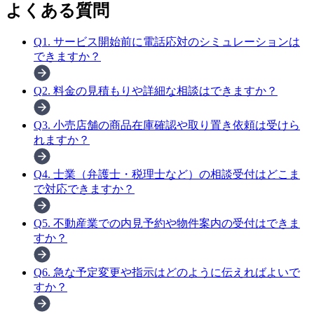
よくある質問
Q
1
.
サービス開始前に電話応対のシミュレーションは
できますか？
Q
2
.
料金の見積もりや詳細な相談はできますか？
Q
3
.
小売店舗の商品在庫確認や取り置き依頼は受けら
れますか？
Q
4
.
士業（弁護士・税理士など）の相談受付はどこま
で対応できますか？
Q
5
.
不動産業での内見予約や物件案内の受付はできま
すか？
Q
6
.
急な予定変更や指示はどのように伝えればよいで
すか？