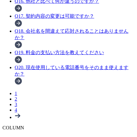
Q
16
.
他社と比べて何が違うのですか？
Q
17
.
契約内容の変更は可能ですか？
Q
18
.
会社名を間違えて応対されることはありません
か？
Q
19
.
料金の支払い方法を教えてください
Q
20
.
現在使用している電話番号をそのまま使えます
か？
1
2
3
4
COLUMN