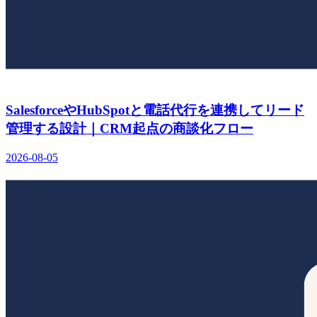
SalesforceやHubSpotと電話代行を連携してリード
管理する設計｜CRM起点の商談化フロー
2026-08-05