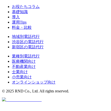
お役たちコラム
基礎知識
導入
運用Tips
料金・比較
地域別電話代行
渋谷区
の電話代行
新宿区
の電話代行
業種別電話代行
医療機関
向け
不動産業
向け
士業
向け
小売業
向け
オンラインショップ
向け
© 2025 RND Co., Ltd. All rights reserved.