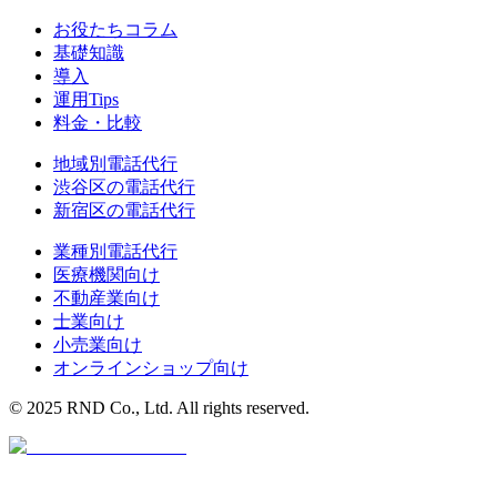
お役たちコラム
基礎知識
導入
運用Tips
料金・比較
地域別電話代行
渋谷区
の電話代行
新宿区
の電話代行
業種別電話代行
医療機関
向け
不動産業
向け
士業
向け
小売業
向け
オンラインショップ
向け
© 2025 RND Co., Ltd. All rights reserved.