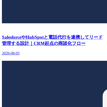
SalesforceやHubSpotと電話代行を連携してリード
管理する設計｜CRM起点の商談化フロー
2026-08-05