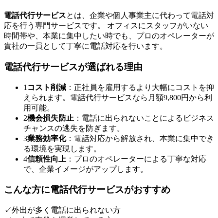
電話代行サービス
とは、企業や個人事業主に代わって電話対
応を行う専門サービスです。 オフィスにスタッフがいない
時間帯や、本業に集中したい時でも、プロのオペレーターが
貴社の一員として丁寧に電話対応を行います。
電話代行サービスが選ばれる理由
1
コスト削減
：正社員を雇用するより大幅にコストを抑
えられます。電話代行サービスなら月額
9,800
円から利
用可能。
2
機会損失防止
：電話に出られないことによるビジネス
チャンスの逃失を防ぎます。
3
業務効率化
：電話対応から解放され、本業に集中でき
る環境を実現します。
4
信頼性向上
：プロのオペレーターによる丁寧な対応
で、企業イメージがアップします。
こんな方に電話代行サービスがおすすめ
✓
外出が多く電話に出られない方