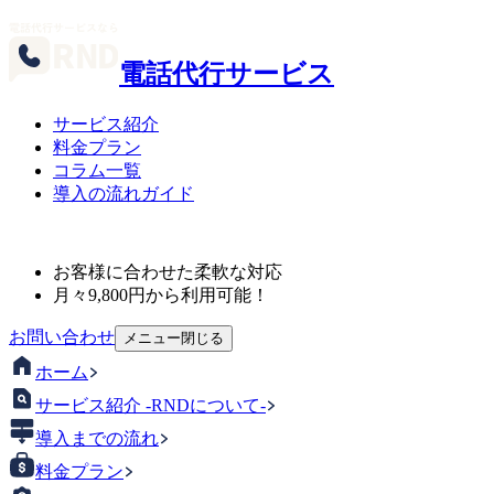
電話代行サービス
サービス紹介
料金プラン
コラム一覧
導入の流れガイド
お客様に合わせた柔軟な対応
月々
9,800
円から利用可能！
お問い合わせ
メニュー
閉じる
ホーム
サービス紹介 -RNDについて-
導入までの流れ
料金プラン