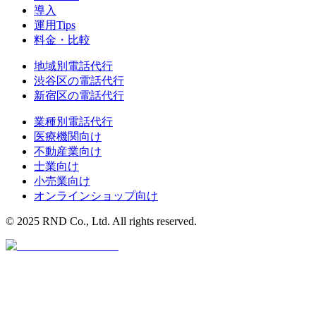
導入
運用Tips
料金・比較
地域別電話代行
渋谷区
の電話代行
新宿区
の電話代行
業種別電話代行
医療機関
向け
不動産業
向け
士業
向け
小売業
向け
オンラインショップ
向け
© 2025 RND Co., Ltd. All rights reserved.