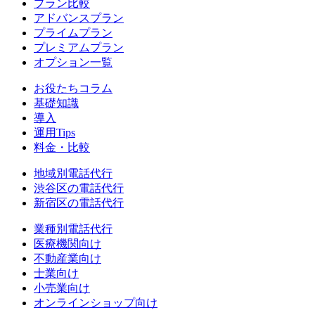
プラン比較
アドバンスプラン
プライムプラン
プレミアムプラン
オプション一覧
お役たちコラム
基礎知識
導入
運用Tips
料金・比較
地域別電話代行
渋谷区
の電話代行
新宿区
の電話代行
業種別電話代行
医療機関
向け
不動産業
向け
士業
向け
小売業
向け
オンラインショップ
向け