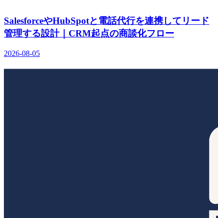
SalesforceやHubSpotと電話代行を連携してリード
管理する設計｜CRM起点の商談化フロー
2026-08-05