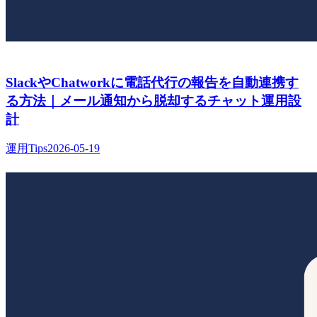
SlackやChatworkに電話代行の報告を自動連携す
る方法｜メール通知から脱却するチャット運用設
計
運用Tips
2026-05-19