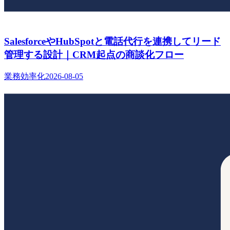
SalesforceやHubSpotと電話代行を連携してリード
管理する設計｜CRM起点の商談化フロー
業務効率化
2026-08-05