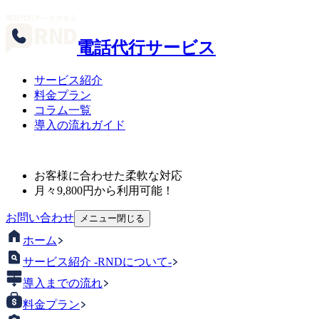
電話代行サービス
サービス紹介
料金プラン
コラム一覧
導入の流れガイド
お客様に合わせた柔軟な対応
月々
9,800
円から利用可能！
お問い合わせ
メニュー
閉じる
ホーム
サービス紹介 -RNDについて-
導入までの流れ
料金プラン