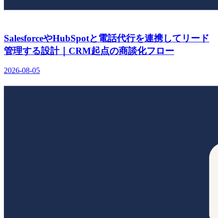
SalesforceやHubSpotと電話代行を連携してリード
管理する設計｜CRM起点の商談化フロー
2026-08-05