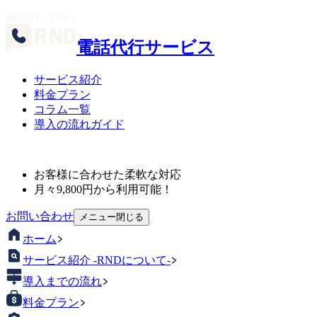
電話代行サービス
サービス紹介
料金プラン
コラム一覧
導入の流れガイド
お客様に合わせた柔軟な対応
月々
9,800
円から利用可能！
お問い合わせ
メニュー
閉じる
ホーム
サービス紹介 -RNDについて-
導入までの流れ
料金プラン