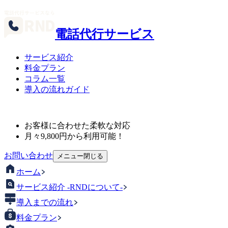
電話代行サービス
サービス紹介
料金プラン
コラム一覧
導入の流れガイド
お客様に合わせた柔軟な対応
月々
9,800
円から利用可能！
お問い合わせ
メニュー
閉じる
ホーム
サービス紹介 -RNDについて-
導入までの流れ
料金プラン