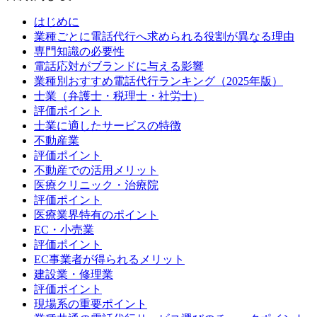
はじめに
業種ごとに電話代行へ求められる役割が異なる理由
専門知識の必要性
電話応対がブランドに与える影響
業種別おすすめ電話代行ランキング（2025年版）
士業（弁護士・税理士・社労士）
評価ポイント
士業に適したサービスの特徴
不動産業
評価ポイント
不動産での活用メリット
医療クリニック・治療院
評価ポイント
医療業界特有のポイント
EC・小売業
評価ポイント
EC事業者が得られるメリット
建設業・修理業
評価ポイント
現場系の重要ポイント