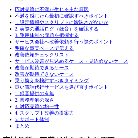
応対品質に不満が生じる主な原因
不満を感じたら最初に確認すべきポイント
1. 設定情報やスクリプトに曖昧さがないか
2. 実際の通話ログ（録音）を確認する
3. 運用体制の問題を把握する
サービス会社へ改善依頼を行う際のポイント
明確な事実ベースで伝える
改善依頼チェックリスト
サービス改善が見込めるケース・見込めないケース
改善が期待できるケース
改善が期待できないケース
乗り換えを検討すべきタイミング
良い電話代行サービスを選び直すポイント
1. 録音提供の有無
2. 業務理解の深さ
3. 対応品質の均一性
4. スクリプト改善の提案力
5. サポート体制
まとめ