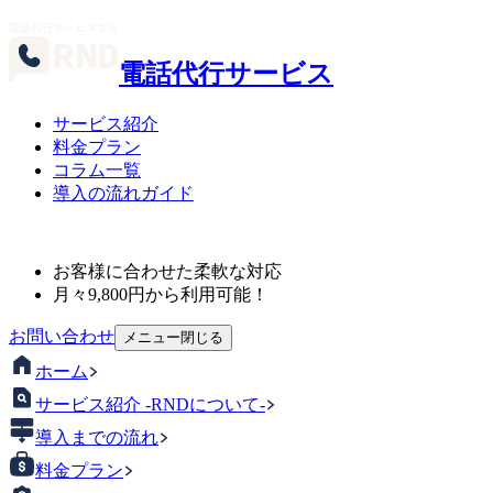
電話代行サービス
サービス紹介
料金プラン
コラム一覧
導入の流れガイド
お客様に合わせた柔軟な対応
月々
9,800
円から利用可能！
お問い合わせ
メニュー
閉じる
ホーム
サービス紹介 -RNDについて-
導入までの流れ
料金プラン